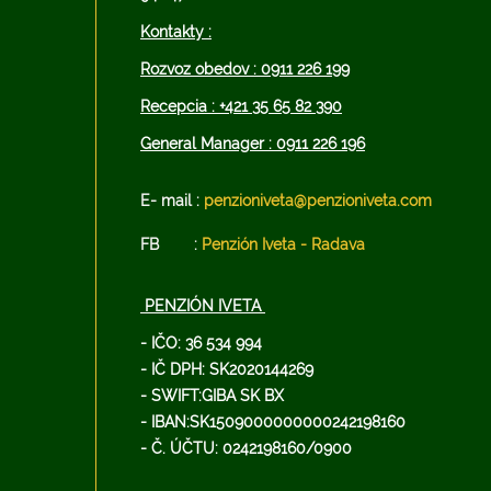
Kontakty :
Rozvoz obedov : 0911 226 199
Recepcia : +421 35 65 82 390
General Manager : 0911 226 196
E- mail :
penzioniveta@penzioniveta.com
FB :
Penzión Iveta - Radava
PENZIÓN IVETA
- IČO: 36 534 994
- IČ DPH: SK2020144269
- SWIFT:GIBA SK BX
- IBAN:SK1509000000000242198160
- Č. ÚČTU: 0242198160/0900