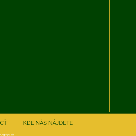
ÔCŤ
KDE NÁS NÁJDETE
ortové