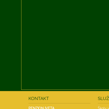
KONTAKT
SLUŽ
PENZION IVETA
Školy v