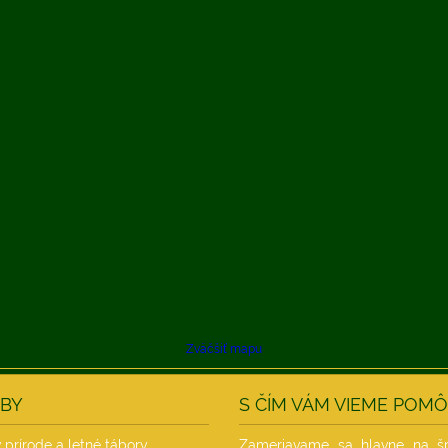
Zväčšiť mapu
BY
S ČÍM VÁM VIEME POM
 prírode a letné tábory
Zameriavame sa hlavne na šp