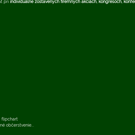
ť pri
individuálne zostavených firemných akciách, kongresoch, konfe
 flipchart
ané občerstvenie...