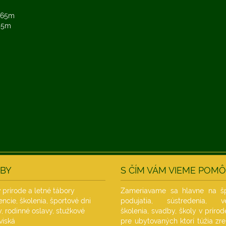
x 65m
 45m
BY
S ČÍM VÁM VIEME POM
 prírode a letné tábory
Zameriavame sa hlavne na šp
ncie, školenia, športové dni
podujatia, sústredenia, več
, rodinné oslavy, stužkové
školenia, svadby, školy v prírod
viská
pre ubytovaných ktorí túžia zre