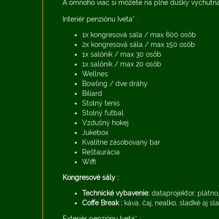
A omnoho viac si môžete na plné dúšky vychutna
Interiér penziónu Iveta* :
1x kongresová sála / max 600 osôb
2x kongresová sála / max 150 osôb
1x salónik / max 30 osôb
1x salónik / max 20 osôb
Wellnes
Bowling / dve dráhy
Biliard
Stolný tenis
Stolný futbal
Vzdušný hokej
Jukebox
Kvalitne zásobovaný bar
Reštaurácia
Wiffi
Kongresové sály :
Technické vybavenie:
dataprojektor, plátno,
Coffe Break :
káva, čaj, nealko, sladké aj sl
Exteriér penziónu Iveta* :