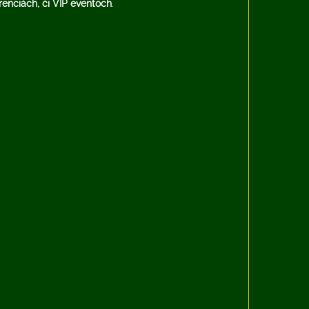
renciách, či VIP eventoch
.