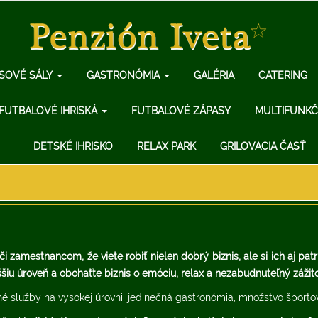
SOVÉ SÁLY
GASTRONÓMIA
GALÉRIA
CATERING
FUTBALOVÉ IHRISKÁ
FUTBALOVÉ ZÁPASY
MULTIFUNKČ
DETSKÉ IHRISKO
RELAX PARK
GRILOVACIA ČASŤ
zamestnancom, že viete robiť nielen dobrý biznis, ale si ich aj patr
šiu úroveň a obohaťte biznis o emóciu, relax a nezabudnuteľný zážito
 služby na vysokej úrovni, jedinečná gastronómia, množstvo športový