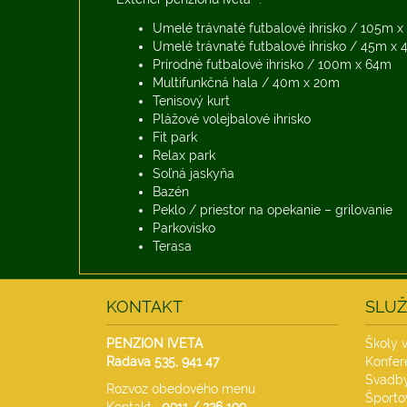
Umelé trávnaté futbalové ihrisko / 105m 
Umelé trávnaté futbalové ihrisko / 45m x
Prírodné futbalové ihrisko / 100m x 64m
Multifunkčná hala / 40m x 20m
Tenisový kurt
Plážové volejbalové ihrisko
Fit park
Relax park
Soľná jaskyňa
Bazén
Peklo / priestor na opekanie – grilovanie
Parkovisko
Terasa
KONTAKT
SLUŽ
PENZION IVETA
Školy v
Radava 535,
941 47
Konfere
Svadby
Rozvoz obedového menu
Športo