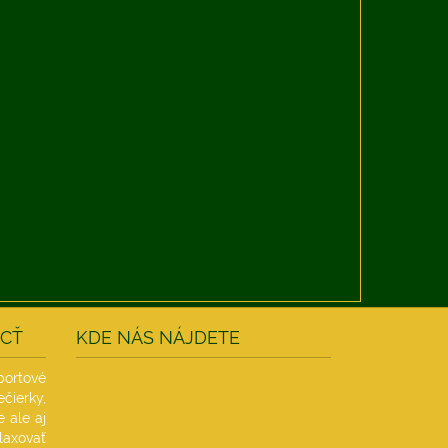
ÔCŤ
KDE NÁS NÁJDETE
ortové
ierky,
e ale aj
laxovať