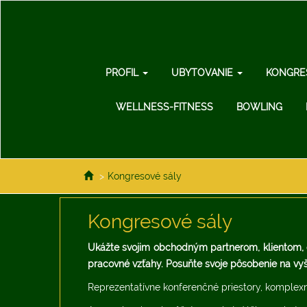
PROFIL
UBYTOVANIE
KONGRE
WELLNESS-FITNESS
BOWLING
>
Kongresové sály
Kongresové sály
Ukážte svojim obchodným partnerom, klientom, či 
pracovné vzťahy. Posuňte svoje pôsobenie na vyš
Reprezentatívne konferenčné priestory, komplexné